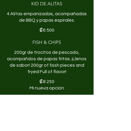
KID DE ALITAS
4 Alitas empanizadas, acompañadas
de BBQ y papas espirales.
₡6 500
FISH & CHIPS
200gr de trocitos de pescado,
acompañdos de papas fritas. ¡Llenos
de sabor! 200gr of fissh pieces and
fryed Full of flavor!
₡8 250
Mi nueva opción
ELIGE TU FAVORITA(1): Honey
Butter BBQ -
POSTRES