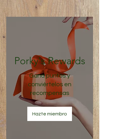
Porky's Rewards
Gana puntos y
conviértelos en
recompensas
Hazte miembro