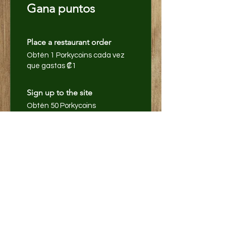
Gana puntos
Place a restaurant order
Obtén 1 Porkycoins cada vez
que gastas ₡1
Sign up to the site
Obtén 50 Porkycoins
03
Canjea
recompensas